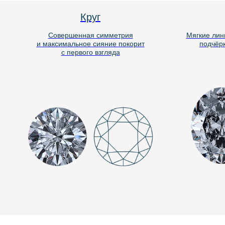
Круг
Совершенная симметрия
Мягкие лини
и максимальное сияние покорит
подчёрки
с первого взгляда