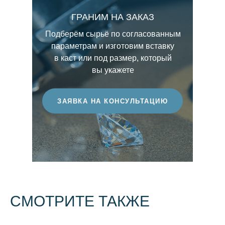
Именно чистота во многом определяет
буквами от D до Z, где D соответствует
ГРАНИМ НА ЗАКАЗ
визуальное восприятие камня его
максимально бесцветным камням, а Z
прозрачность, глубину сияния и
бриллиантам с выраженным оттенком.
Подберём сырьё по согласованным
выразительность световой игры. Чем выше
параметрам и изготовим вставку
этот показатель, тем более ценным
в каст или под размер, который
считается бриллиант.
вы укажете
ЗАЯВКА НА КОНСУЛЬТАЦИЮ
СМОТРИТЕ ТАКЖЕ