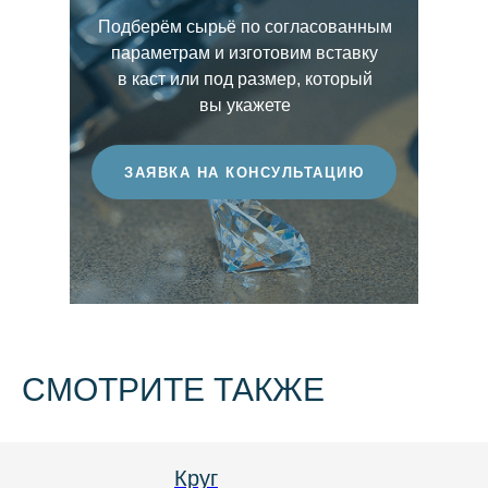
прозрачность, глубину сияния и
бриллиантам с выраженным оттенком.
Подберём сырьё по согласованным
выразительность световой игры. Чем выше
параметрам и изготовим вставку
этот показатель, тем более ценным
в каст или под размер, который
считается бриллиант.
вы укажете
ЗАЯВКА НА КОНСУЛЬТАЦИЮ
СМОТРИТЕ ТАКЖЕ
Круг