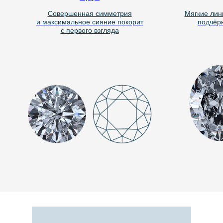
Совершенная симметрия
Мягкие лини
и максимальное сияние покорит
подчёрк
с первого взгляда