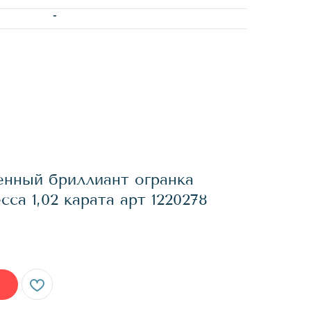
-
нный бриллиант огранка
са 1,02 карата арт 1220278
.