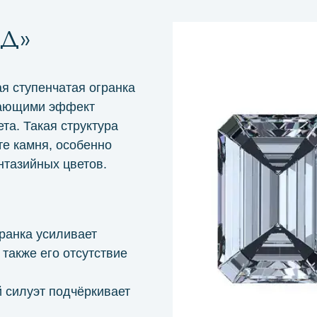
Д»
ая ступенчатая огранка
дающими эффект
та. Такая структура
те камня, особенно
нтазийных цветов.
ранка усиливает
 также его отсутствие
 силуэт подчёркивает