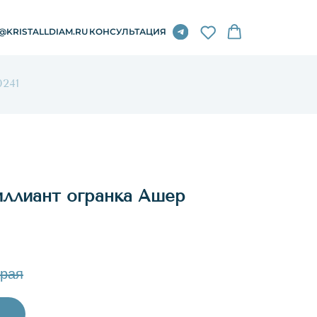
.RU
КОНСУЛЬТАЦИЯ
0241
ллиант огранка Ашер
рая