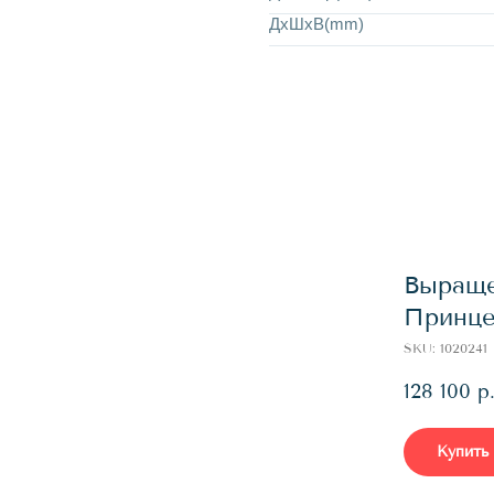
ДхШхВ(mm)
Выраще
Принцес
SKU:
1020241
128 100
р
Купить