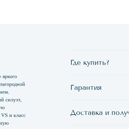
Где купить?
 яркого
благородной
Гарантия
ием.
й силуэт,
ую
Доставка и полу
 VS и класс
ьную