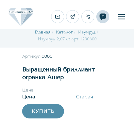
Главная
/
Каталог
/
Изумруд
/
Изумруд 2,07 ct арт. 1230300
Артикул:
0000
Выращенный бриллиант
огранка Ашер
Цена
Цена
Старая
КУПИТЬ