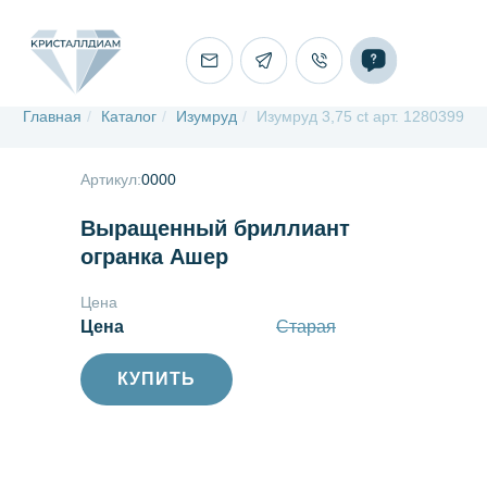
Главная
/
Каталог
/
Изумруд
/
Изумруд 3,75 ct арт. 1280399
Артикул:
0000
Выращенный бриллиант
огранка Ашер
Цена
Цена
Старая
КУПИТЬ