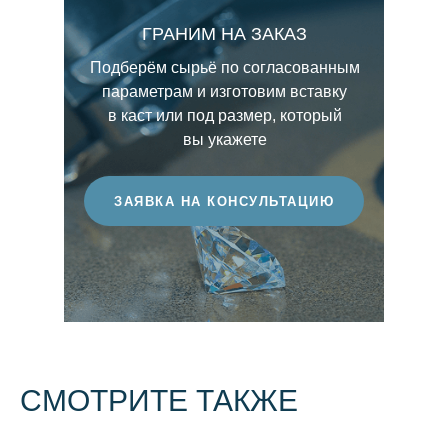
Именно чистота во многом определяет
буквами от D до Z, где D соответствует
ГРАНИМ НА ЗАКАЗ
визуальное восприятие камня его
максимально бесцветным камням, а Z
прозрачность, глубину сияния и
бриллиантам с выраженным оттенком.
Подберём сырьё по согласованным
выразительность световой игры. Чем выше
параметрам и изготовим вставку
этот показатель, тем более ценным
в каст или под размер, который
считается бриллиант.
вы укажете
ЗАЯВКА НА КОНСУЛЬТАЦИЮ
СМОТРИТЕ ТАКЖЕ