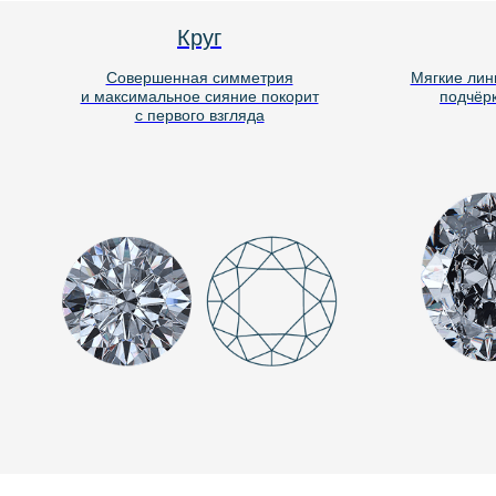
Круг
Совершенная симметрия
Мягкие линии
и максимальное сияние покорит
подчёркив
с первого взгляда