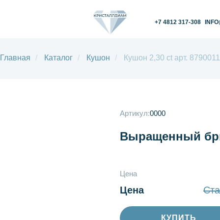
+7 4812 317-308
INFO@KRISTALLDIAM.
Главная
/
Каталог
/
Кушон
/
Кушон 2,30 ct арт. 8790011
Артикул:
0000
Выращенный бри
Цена
Цена
Ста
КУПИТЬ