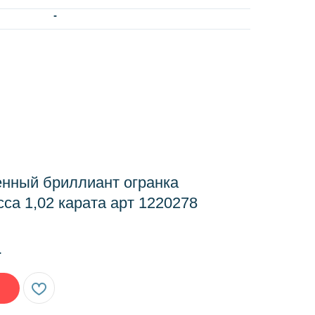
-
нный бриллиант огранка
са 1,02 карата арт 1220278
.