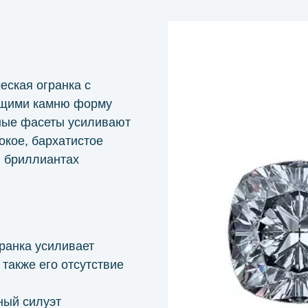
еская огранка с
ющими камню форму
ные фасеты усиливают
окое, бархатистое
 бриллиантах
ранка усиливает
 также его отсутствие
ный силуэт