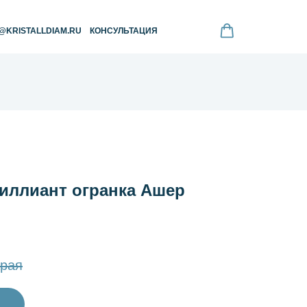
RU
КОНСУЛЬТАЦИЯ
ллиант огранка Ашер
рая