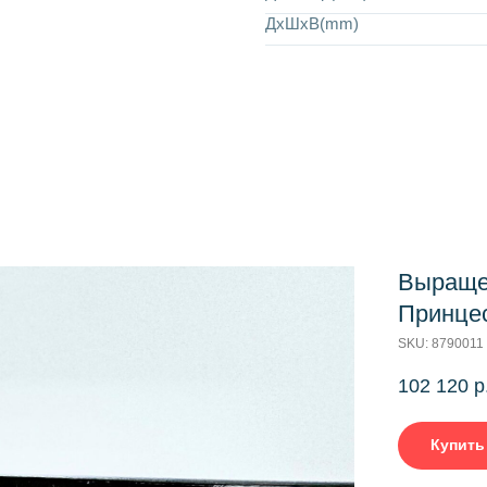
ДхШхВ(mm)
Выраще
Принцес
SKU:
8790011
102 120
р
Купить