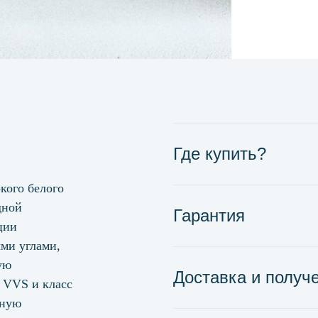
Где купить?
кого белого
дной
Гарантия
ции
ми углами,
ую
Доставка и получ
а VVS и класс
ьную