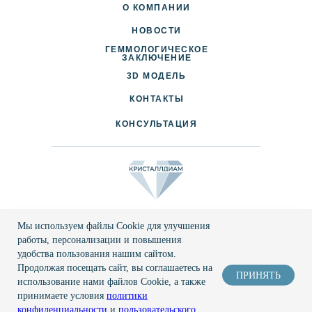
О КОМПАНИИ
НОВОСТИ
ГЕММОЛОГИЧЕСКОЕ
ДОСТАВКА И ОПЛАТА
ЗАКЛЮЧЕНИЕ
3D МОДЕЛЬ
ПАРТНЕРАМ
КОНТАКТЫ
КОНСУЛЬТАЦИЯ
214020 Россия, Смоленск, ул.
Мы используем файлы Cookie для улучшения
Шевченко, 77-a
работы, персонализации и повышения
удобства пользования нашим сайтом.
+7 4812 317-308
+7 960 581 58 80
Продолжая посещать сайт, вы соглашаетесь на
ПРИНЯТЬ
использование нами файлов Cookie, а также
info@kristalldiam.ru
принимаете условия
политики
конфиденциальности
и
пользовательского