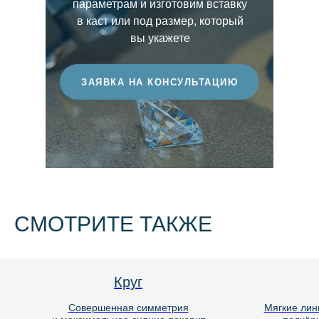
параметрам и изготовим вставку
этот показатель, тем более ценным
в каст или под размер, который
считается бриллиант.
вы укажете
ЗАЯВКА НА КОНСУЛЬТАЦИЮ
СМОТРИТЕ ТАКЖЕ
Круг
Совершенная симметрия
Мягкие лин