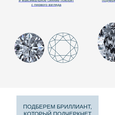
и максимальное сияние покорит
подчёрк
с первого взгляда
ПОДБЕРЕМ БРИЛЛИАНТ,
КОТОРЫЙ ПОДЧЕРКНЕТ