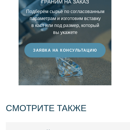
ГРАНИМ НА ЗАКАЗ
выразительность световой игры. Чем выше
этот показатель, тем более ценным
Подберём сырьё по согласованным
считается бриллиант.
параметрам и изготовим вставку
в каст или под размер, который
вы укажете
ЗАЯВКА НА КОНСУЛЬТАЦИЮ
СМОТРИТЕ ТАКЖЕ