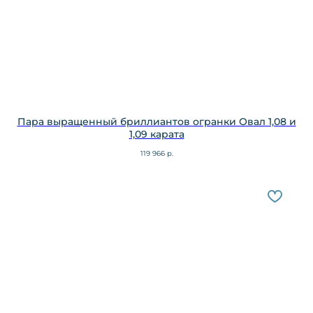
Пара выращенный бриллиантов огранки Овал 1,08 и
1,09 карата
119 966
р.