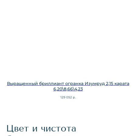
Выращенный бриллиант огранка Изумруд 2,15 карата
6,20\8,66\4,23
129 052
р.
Цвет и чистота