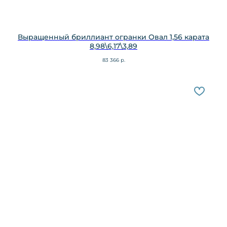
Выращенный бриллиант огранки Овал 1,56 карата
8,98\6,17\3,89
83 366
р.