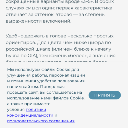
сокращенные варианты вроде «3–5». В обоих
случаях смысл один: первая характеристика
отвечает за оттенок, вторая — за степень
выраженности включений.
Удобно держать в голове несколько простых
ориентиров. Для цвета: чем ниже цифра по
российской шкале (или чем ближе к началу
буква по GIA), тем камень «белее», а значения
ближе к концу диапазона говорят о более
заметном оттенке. Для чистоты: невысокие
Мы используем файлы Cookie для
цифры или обозначения вроде VS по
улучшения работы, персонализации
и повышения удобства пользования
международной системе чаще всего означают,
нашим сайтом. Продолжая
что включения не видны без увеличения,
посещать сайт, вы соглашаетесь на
особенно в камнях небольшого и среднего
ПРИНЯТЬ
использование нами файлов Cookie,
размера. Высокие номера по дефектности или
а также принимаете
группы уровня I/I1 могут подразумевать
условия
политики
наличие особенностей, заметных даже без
конфиденциальности
и
пользовательского соглашения
.
специальных средств.