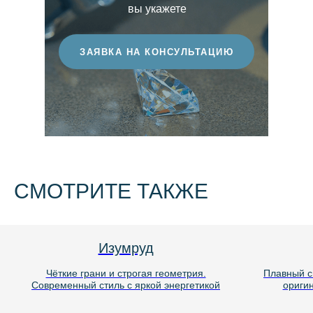
вы укажете
ЗАЯВКА НА КОНСУЛЬТАЦИЮ
СМОТРИТЕ ТАКЖЕ
Груша
Плавный силуэт и идеальный баланс
Чёткие г
оригинальности и изящества
Современный