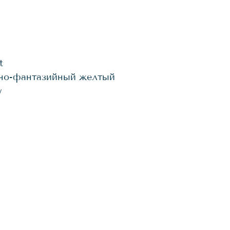
t
но-фантазийный желтый
w