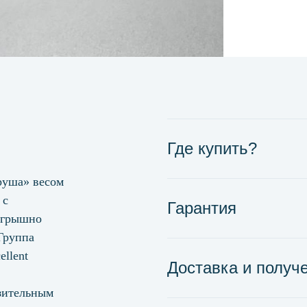
Где купить?
руша» весом
 с
Гарантия
игрышно
 Группа
ellent
Доставка и получ
зительным