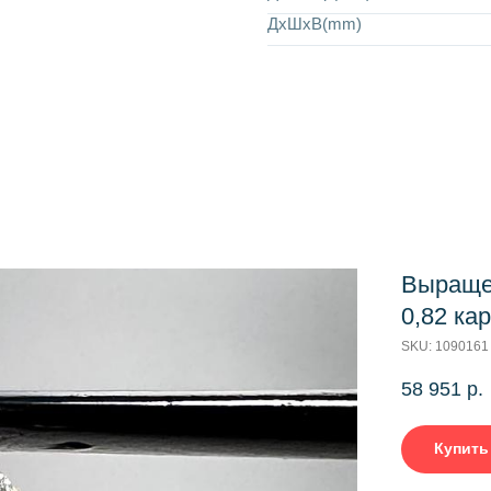
ДхШхВ(mm)
Выраще
0,82 ка
SKU:
1090161
58 951
р.
Купить