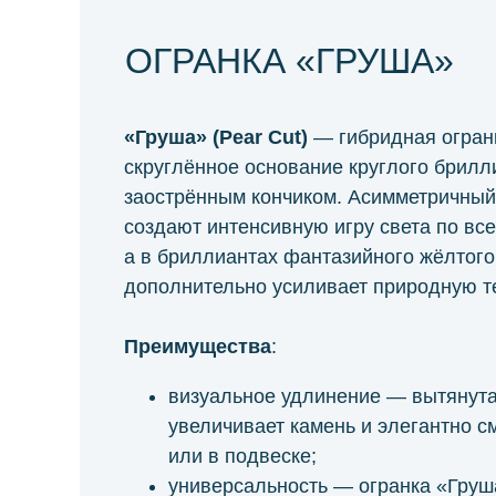
ОГРАНКА «ГРУША»
«Груша» (Pear Cut)
— гибридная огран
скруглённое основание круглого брил
заострённым кончиком. Асимметричный 
создают интенсивную игру света по все
а в бриллиантах фантазийного жёлтого
дополнительно усиливает природную те
Преимущества
:
визуальное удлинение — вытянут
увеличивает камень и элегантно с
или в подвеске;
универсальность — огранка «Груш