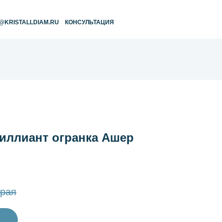
RU
КОНСУЛЬТАЦИЯ
ллиант огранка Ашер
рая