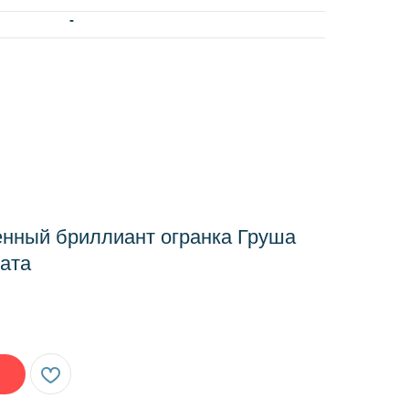
-
нный бриллиант огранка Груша
рата