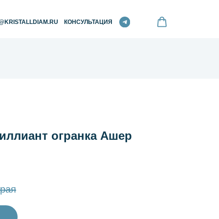
RU
КОНСУЛЬТАЦИЯ
ллиант огранка Ашер
рая