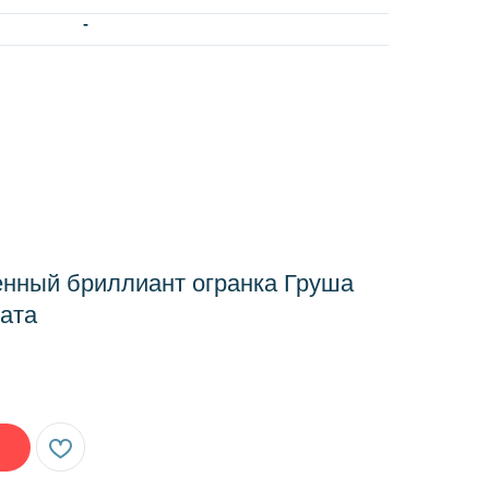
-
нный бриллиант огранка Груша
рата