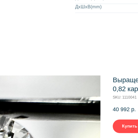
ДхШхВ(mm)
Выраще
0,82 ка
SKU:
1110041
40 992
р.
Купить