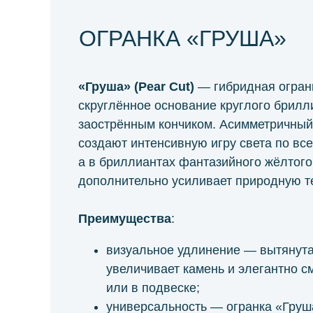
ОГРАНКА «ГРУША»
«Груша» (Pear Cut)
— гибридная огран
скруглённое основание круглого брил
заострённым кончиком. Асимметричный 
создают интенсивную игру света по все
а в бриллиантах фантазийного жёлтого
дополнительно усиливает природную те
Преимущества
:
визуальное удлинение — вытянут
увеличивает камень и элегантно с
или в подвеске;
универсальность — огранка «Груш