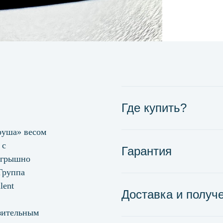
Где купить?
руша» весом
 с
Гарантия
игрышно
 Группа
lent
Доставка и получ
зительным