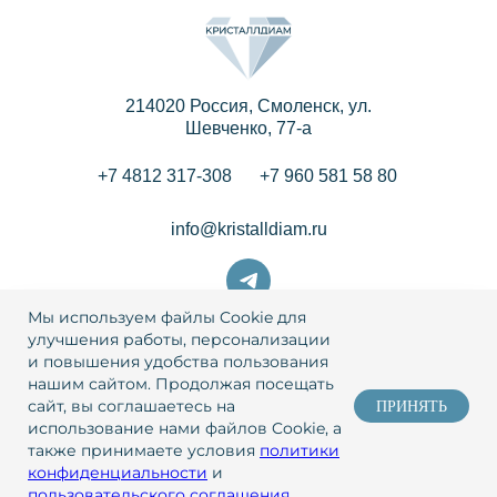
214020 Россия, Смоленск, ул.
Шевченко, 77-a
+7 4812 317-308
+7 960 581 58 80
info@kristalldiam.ru
Мы используем файлы Cookie для
улучшения работы, персонализации
© 2026 Кристаллдиам
и повышения удобства пользования
нашим сайтом. Продолжая посещать
Политика конфиденциальности
сайт, вы соглашаетесь на
ПРИНЯТЬ
использование нами файлов Cookie, а
Пользовательское соглашение
также принимаете условия
политики
конфиденциальности
и
Разработка
и
маркетинг
– WebCanape
пользовательского соглашения
.