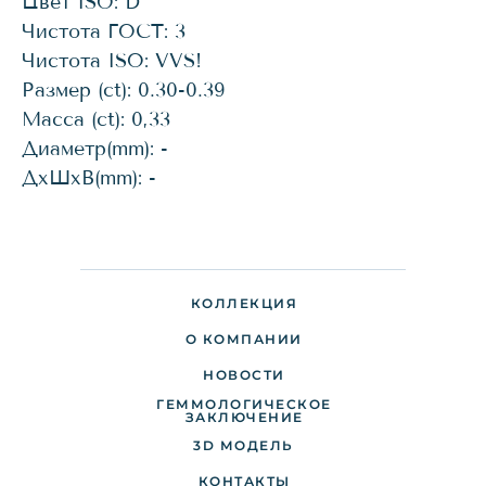
Цвет ISO: D
Чистота ГОСТ: 3
Чистота ISO: VVS!
Размер (ct): 0.30-0.39
Масса (ct): 0,33
Диаметр(mm): -
ДхШхВ(mm): -
КОЛЛЕКЦИЯ
О КОМПАНИИ
НОВОСТИ
ГЕММОЛОГИЧЕСКОЕ
ДОСТАВКА И ОПЛАТА
ЗАКЛЮЧЕНИЕ
3D МОДЕЛЬ
ПАРТНЕРАМ
КОНТАКТЫ