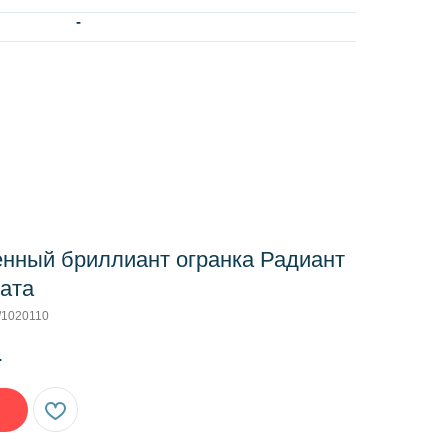
-
нный бриллиант огранка Радиант
рата
/1020110
.