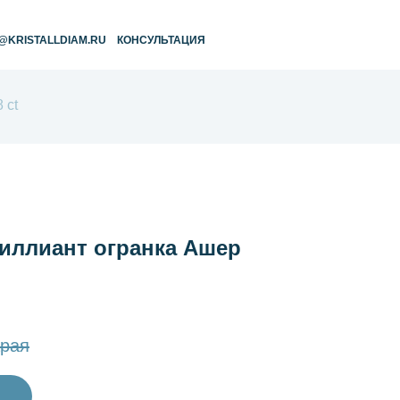
RU
КОНСУЛЬТАЦИЯ
 ct
ллиант огранка Ашер
рая