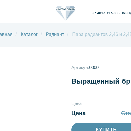
+7 4812 317-308
INFO@KRISTALLDIAM.
авная
/
Каталог
/
Радиант
/
Пара радиантов 2,46 и 2,48
Артикул:
0000
Выращенный бри
Цена
Цена
Ста
КУПИТЬ