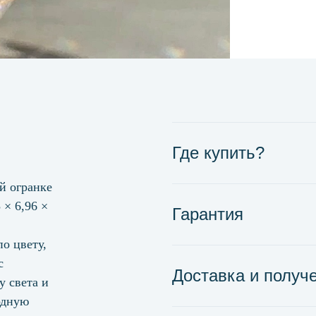
Где купить?
й огранке
 × 6,96 ×
Гарантия
о цвету,
с
Доставка и получ
у света и
одную