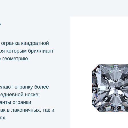
»
огранка квадратной
ря которым бриллиант
ю геометрию.
елают огранку более
седневной носке;
анты огранки
ак в лаконичных, так и
ях.