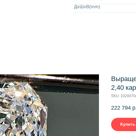
ДхШхВ(mm)
Выраще
2,40 ка
SKU:
1020070
222 794
р
Купить