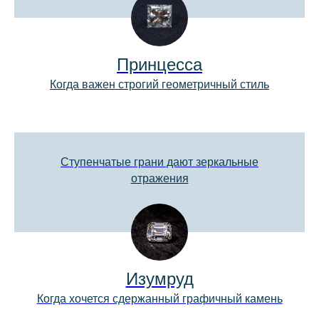
+7
Принцесса
Когда важен строгий геометричный стиль
Я принимаю
пользовательское
соглашение
и ознакомлен с
политикой
конфиденциальности
КОНСУЛЬТАЦИЯ
Ступенчатые грани дают зеркальные
отражения
Изумруд
Когда хочется сдержанный графичный камень