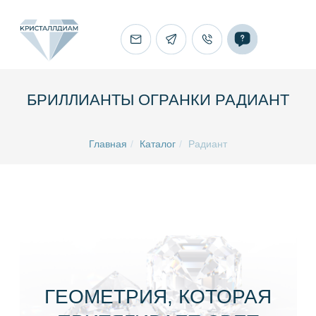
БРИЛЛИАНТЫ ОГРАНКИ РАДИАНТ
Главная
/
Каталог
/
Радиант
ГЕОМЕТРИЯ, КОТОРАЯ
ПРИТЯГИВАЕТ СВЕТ
Огранка радиант сочетает четкую форму и
активную игру света. Такой синтетический
алмаз выбирают, когда нужен современный,
заметный и выразительный акцент. Если
нужного размера нет в каталоге или сложно