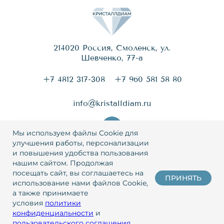
214020 Россия, Смоленск, ул.
Шевченко, 77-a
+7 4812 317-308
+7 960 581 58 80
info@kristalldiam.ru
Мы используем файлы Cookie для
улучшения работы, персонализации
и повышения удобства пользования
© 2026 Кристаллдиам
нашим сайтом. Продолжая
посещать сайт, вы соглашаетесь на
ПРИНЯТЬ
Политика конфиденциальности
использование нами файлов Cookie,
а также принимаете
Пользовательское соглашение
условия
политики
конфиденциальности
и
Разработка
и
маркетинг
– WebCanape
пользовательского соглашения
.