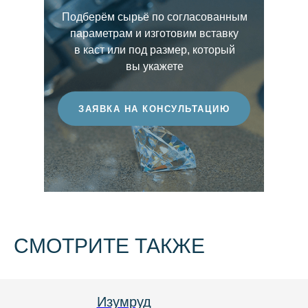
прозрачность, глубину сияния и
бриллиантам с выраженным оттенком.
Подберём сырьё по согласованным
выразительность световой игры. Чем выше
параметрам и изготовим вставку
этот показатель, тем более ценным
в каст или под размер, который
считается бриллиант.
вы укажете
ЗАЯВКА НА КОНСУЛЬТАЦИЮ
СМОТРИТЕ ТАКЖЕ
Груша