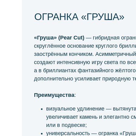
ОГРАНКА «ГРУША»
«Груша» (Pear Cut)
— гибридная огран
скруглённое основание круглого брил
заострённым кончиком. Асимметричный 
создают интенсивную игру света по все
а в бриллиантах фантазийного жёлтого
дополнительно усиливает природную те
Преимущества
:
визуальное удлинение — вытянут
увеличивает камень и элегантно с
или в подвеске;
универсальность — огранка «Груш