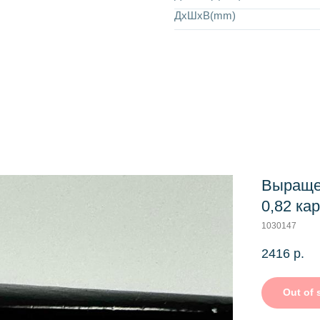
ДхШхВ(mm)
Выраще
0,82 ка
1030147
2416
р.
Out of 