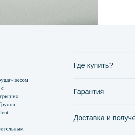
Где купить?
руша» весом
 с
Гарантия
игрышно
 Группа
lent
Доставка и получ
зительным