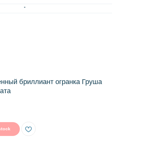
-
нный бриллиант огранка Груша
рата
stock