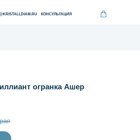
RU
КОНСУЛЬТАЦИЯ
ллиант огранка Ашер
рая