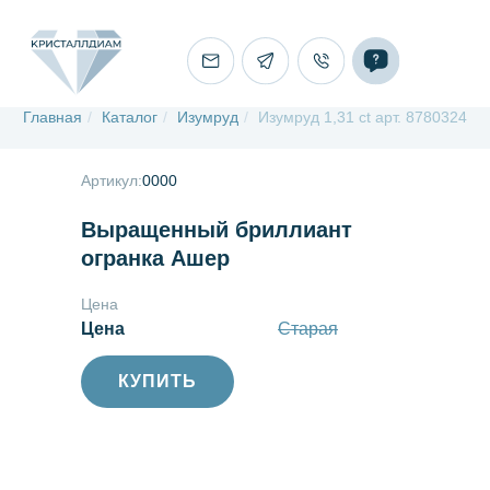
Главная
/
Каталог
/
Изумруд
/
Изумруд 1,31 ct арт. 8780324
Артикул:
0000
Выращенный бриллиант
огранка Ашер
Цена
Цена
Старая
КУПИТЬ