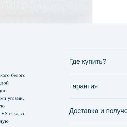
Где купить?
кого белого
дной
Гарантия
ции
ми углами,
ую
Доставка и получ
 VS и класс
ьную