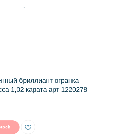
-
нный бриллиант огранка
са 1,02 карата арт 1220278
stock