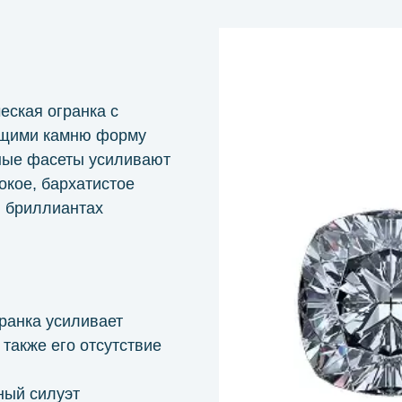
еская огранка с
ющими камню форму
ные фасеты усиливают
окое, бархатистое
 бриллиантах
ранка усиливает
 также его отсутствие
ный силуэт