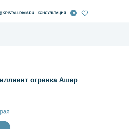
RU
КОНСУЛЬТАЦИЯ
1
ллиант огранка Ашер
рая