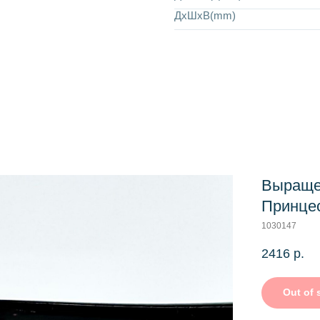
ДхШхВ(mm)
Выраще
Принцес
1030147
2416
р.
Out of 