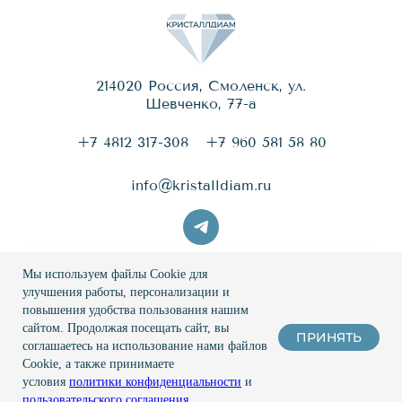
214020 Россия, Смоленск, ул.
Шевченко, 77-a
+7 4812 317-308
+7 960 581 58 80
info@kristalldiam.ru
Мы используем файлы Cookie для
© 2026 Кристаллдиам
улучшения работы, персонализации и
повышения удобства пользования нашим
Политика конфиденциальности
сайтом. Продолжая посещать сайт, вы
ПРИНЯТЬ
соглашаетесь на использование нами файлов
Пользовательское соглашение
Cookie, а также принимаете
условия
политики конфиденциальности
и
Разработка
и
маркетинг
– WebCanape
пользовательского соглашения
.