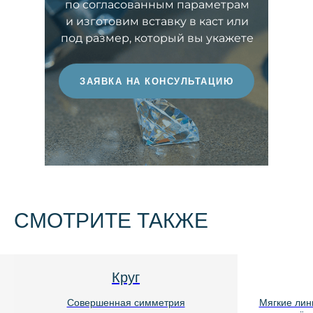
по согласованным параметрам
выразительность световой игры. Чем
и изготовим вставку в каст или
выше этот показатель, тем более
под размер, который вы укажете
ценным считается бриллиант.
ЗАЯВКА НА КОНСУЛЬТАЦИЮ
СМОТРИТЕ ТАКЖЕ
Круг
Совершенная симметрия
Мягкие линии и