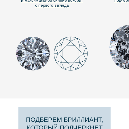
и максимальное сияние покорит
подчёркив
с первого взгляда
ПОДБЕРЕМ БРИЛЛИАНТ,
КОТОРЫЙ ПОДЧЕРКНЕТ